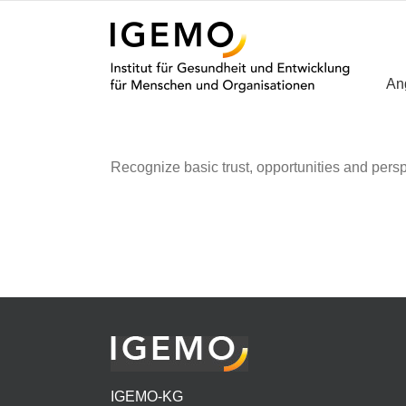
Zum
Inhalt
springen
An
Recognize basic trust, opportunities and pers
IGEMO-KG