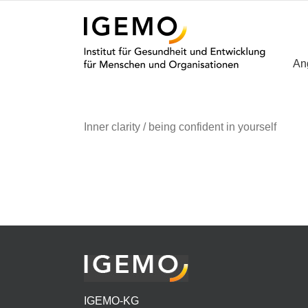
Zum
Inhalt
springen
An
Inner clarity / being confident in yourself
IGEMO-KG